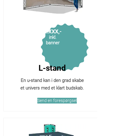
X.XXX,-
inkl.
banner
L-stand
En u-stand kan i den grad skabe
et univers med et klart budskab.
Send en forespørgsel