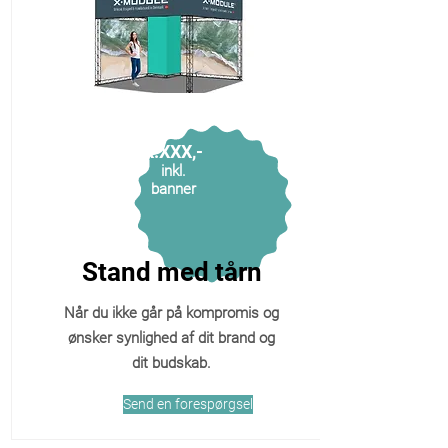
X.XXX,-
inkl.
banner
Stand med tårn
Når du ikke går på kompromis og
ønsker synlighed af dit brand og
dit budskab.
Send en forespørgsel