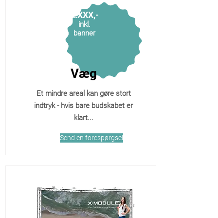
X.XXX,-
inkl.
banner
Væg
Et mindre areal kan gøre stort
indtryk - hvis bare budskabet er
klart...
Send en forespørgsel